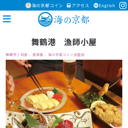
海の京都コイン
アクセス
English
舞鶴港 漁師小屋
舞鶴市
/
和食
、居酒屋
、海の京都コイン加盟店