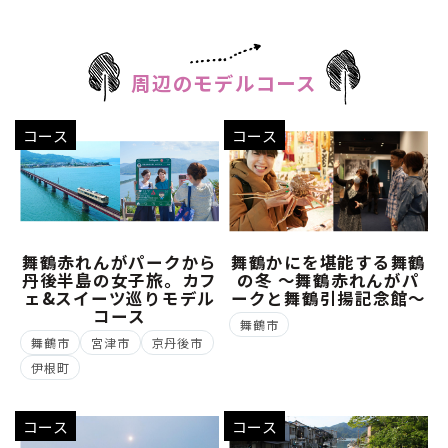
周辺のモデルコース
コース
コース
舞鶴赤れんがパークから
舞鶴かにを堪能する舞鶴
丹後半島の女子旅。カフ
の冬 ～舞鶴赤れんがパ
ェ&スイーツ巡りモデル
ークと舞鶴引揚記念館～
コース
舞鶴市
舞鶴市
宮津市
京丹後市
伊根町
コース
コース