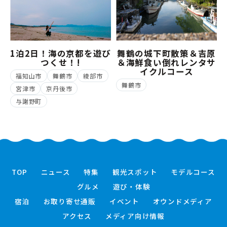
1泊2日！海の京都を遊び
舞鶴の城下町散策＆吉原
つくせ！!
＆海鮮食い倒れレンタサ
イクルコース
福知山市
舞鶴市
綾部市
舞鶴市
宮津市
京丹後市
与謝野町
TOP
ニュース
特集
観光スポット
モデルコース
グルメ
遊び・体験
宿泊
お取り寄せ通販
イベント
オウンドメディア
アクセス
メディア向け情報