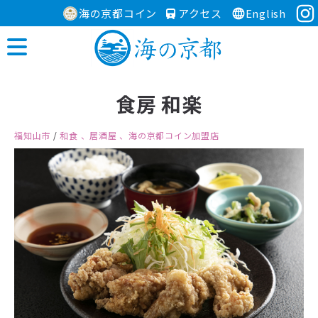
海の京都コイン
アクセス
English
食房 和楽
福知山市
/
和食
、居酒屋
、海の京都コイン加盟店