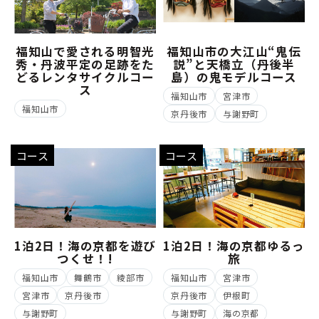
福知山で愛される明智光
福知山市の大江山“鬼伝
秀・丹波平定の足跡をた
説”と天橋立（丹後半
どるレンタサイクルコー
島）の鬼モデルコース
ス
福知山市
宮津市
福知山市
京丹後市
与謝野町
コース
コース
1泊2日！海の京都を遊び
1泊2日！海の京都ゆるっ
つくせ！!
旅
福知山市
舞鶴市
綾部市
福知山市
宮津市
宮津市
京丹後市
京丹後市
伊根町
与謝野町
与謝野町
海の京都