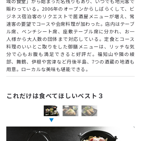
域の食堂」から始まった名残りもあり、いつでも地元客で
賑わっている。2006年のオープンからしばらくして、ビ
ジネス宿泊客のリクエストで居酒屋メニューが増え、常
連客の要望でコースや会席料理が加わった。店内はテーブ
ル席、ベンチシート席、座敷テーブル席に分かれ、お一
人様から大人数の団体まで対応している。定食とコース
料理のいいとこ取りをした御膳メニューは、リッチな気
分で心もお腹も満足できると好評だ。福知山や隣の綾
部、舞鶴、伊根や宮津など丹後半島、7つの酒蔵の地酒も
用意。ローカルな美味も堪能できる。
これだけは食べてほしいベスト３