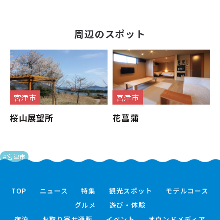
周辺のスポット
宮津市
宮津市
桜山展望所
花菖蒲
#宮津市
TOP
ニュース
特集
観光スポット
モデルコース
グルメ
遊び・体験
宿泊
お取り寄せ通販
イベント
オウンドメディア