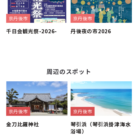
京丹後市
京丹後市
千日会観光祭-2026-
丹後夜の市2026
周辺のスポット
京丹後市
京丹後市
金刀比羅神社
琴引浜（琴引浜掛津海水
浴場）