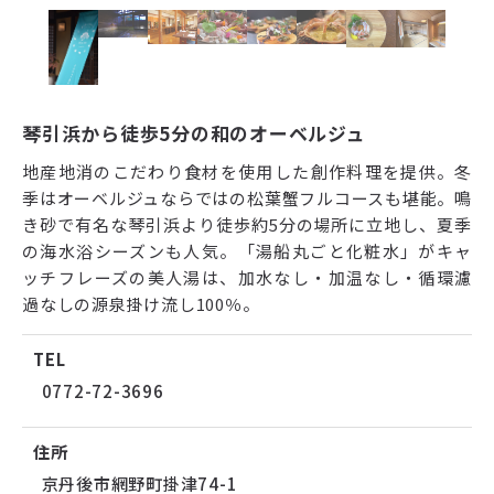
琴引浜から徒歩5分の和のオーベルジュ
地産地消のこだわり食材を使用した創作料理を提供。冬
季はオーベルジュならではの松葉蟹フルコースも堪能。鳴
き砂で有名な琴引浜より徒歩約5分の場所に立地し、夏季
の海水浴シーズンも人気。「湯船丸ごと化粧水」がキャ
ッチフレーズの美人湯は、加水なし・加温なし・循環濾
過なしの源泉掛け流し100％。
TEL
0772-72-3696
住所
京丹後市網野町掛津74-1