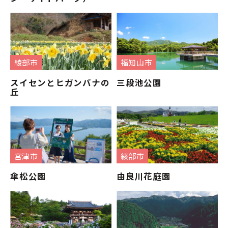
綾部市
福知山市
スイセンとヒガンバナの
三段池公園
丘
宮津市
綾部市
傘松公園
由良川花庭園