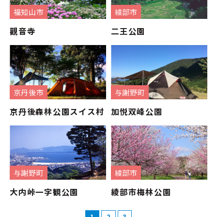
福知山市
綾部市
觀音寺
二王公園
京丹後市
与謝野町
京丹後森林公園スイス村
加悦双峰公園
与謝野町
綾部市
大内峠一字観公園
綾部市梅林公園
1
2
3