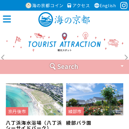
海の京都コイン
アクセス
English
京丹後市
綾部市
八丁浜海水浴場（八丁浜
綾部バラ園
シーサイドパーク）