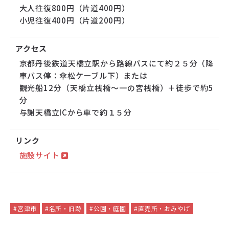
大人往復800円（片道400円）
小児往復400円（片道200円）
アクセス
京都丹後鉄道天橋立駅から路線バスにて約２５分（降
車バス停：傘松ケーブル下）または
観光船12分（天橋立桟橋～一の宮桟橋）＋徒歩で約5
分
与謝天橋立ICから車で約１５分
リンク
施設サイト
#宮津市
#名所・旧跡
#公園・庭園
#直売所・おみやげ