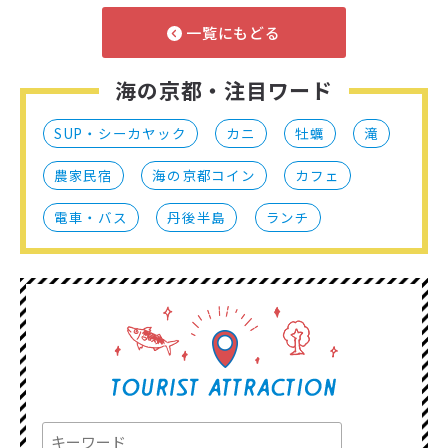
一覧にもどる
海の京都・注目ワード
SUP・シーカヤック
カニ
牡蠣
滝
農家民宿
海の京都コイン
カフェ
電車・バス
丹後半島
ランチ