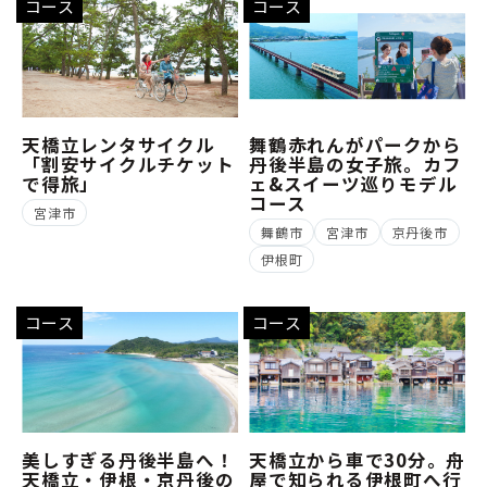
コース
コース
天橋立レンタサイクル
舞鶴赤れんがパークから
「割安サイクルチケット
丹後半島の女子旅。カフ
で得旅」
ェ&スイーツ巡りモデル
コース
宮津市
舞鶴市
宮津市
京丹後市
伊根町
コース
コース
美しすぎる丹後半島へ！
天橋立から車で30分。舟
天橋立・伊根・京丹後の
屋で知られる伊根町へ行