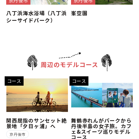
京丹後市
京丹後市
八丁浜海水浴場（八丁浜
峯空園
シーサイドパーク）
周辺のモデルコース
コース
コース
関西屈指のサンセット絶
舞鶴赤れんがパークから
景地「夕日ヶ浦」へ
丹後半島の女子旅。カフ
ェ&スイーツ巡りモデル
京丹後市
コース