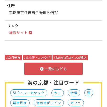
住所
京都府京丹後市丹後町久僧20
リンク
施設サイト
#京丹後市
#直売所・おみやげ
#海の京都コイン加盟店
一覧にもどる
海の京都・注目ワード
SUP・シーカヤック
カニ
牡蠣
滝
農家民宿
海の京都コイン
カフェ