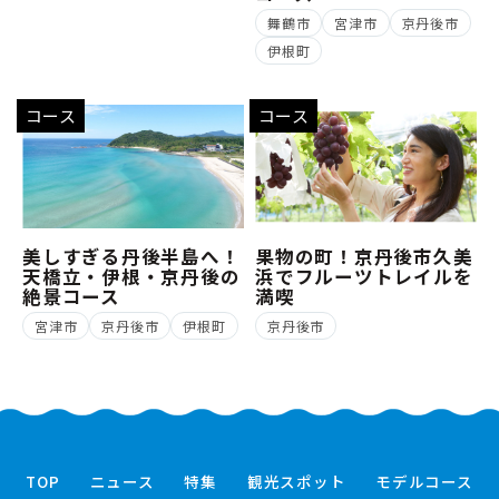
舞鶴市
宮津市
京丹後市
伊根町
コース
コース
美しすぎる丹後半島へ！
果物の町！京丹後市久美
天橋立・伊根・京丹後の
浜でフルーツトレイルを
絶景コース
満喫
宮津市
京丹後市
伊根町
京丹後市
TOP
ニュース
特集
観光スポット
モデルコース