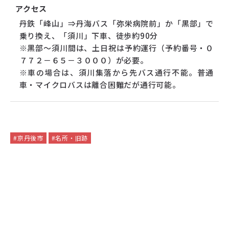
アクセス
丹鉄「峰山」⇒丹海バス「弥栄病院前」か「黒部」で
乗り換え、「須川」下車、徒歩約90分
※黒部～須川間は、土日祝は予約運行（予約番号・０
７７２－６５－３０００）が必要。
※車の場合は、須川集落から先バス通行不能。普通
車・マイクロバスは離合困難だが通行可能。
#京丹後市
#名所・旧跡