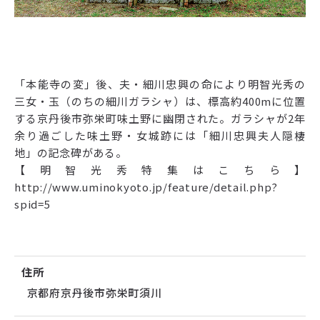
「本能寺の変」後、夫・細川忠興の命により明智光秀の
三女・玉（のちの細川ガラシャ）は、標高約400mに位置
する京丹後市弥栄町味土野に幽閉された。ガラシャが2年
余り過ごした味土野・女城跡には「細川忠興夫人隠棲
地」の記念碑がある。
【明智光秀特集はこちら】
http://www.uminokyoto.jp/feature/detail.php?
spid=5
住所
京都府京丹後市弥栄町須川