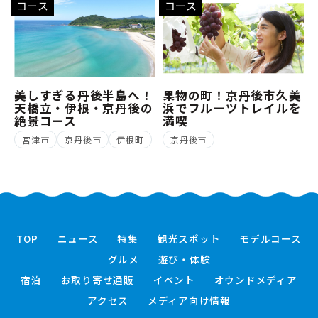
コース
コース
美しすぎる丹後半島へ！
果物の町！京丹後市久美
天橋立・伊根・京丹後の
浜でフルーツトレイルを
絶景コース
満喫
宮津市
京丹後市
伊根町
京丹後市
TOP
ニュース
特集
観光スポット
モデルコース
グルメ
遊び・体験
宿泊
お取り寄せ通販
イベント
オウンドメディア
アクセス
メディア向け情報