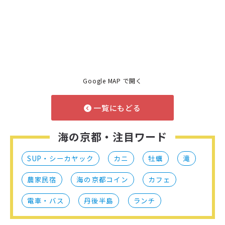
Google MAP で開く
一覧にもどる
海の京都・注目ワード
SUP・シーカヤック
カニ
牡蠣
滝
農家民宿
海の京都コイン
カフェ
電車・バス
丹後半島
ランチ