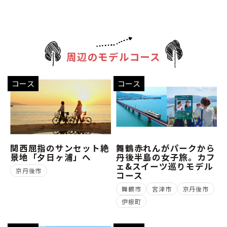
周辺のモデルコース
コース
コース
関西屈指のサンセット絶
舞鶴赤れんがパークから
景地「夕日ヶ浦」へ
丹後半島の女子旅。カフ
ェ&スイーツ巡りモデル
京丹後市
コース
舞鶴市
宮津市
京丹後市
伊根町