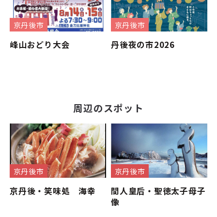
京丹後市
京丹後市
峰山おどり大会
丹後夜の市2026
周辺のスポット
京丹後市
京丹後市
京丹後・笑味処 海幸
間人皇后・聖徳太子母子
像