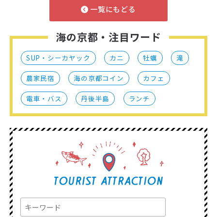
一覧にもどる
海の京都・注目ワード
SUP・シーカヤック
カニ
牡蠣
滝
農家民宿
海の京都コイン
カフェ
電車・バス
丹後半島
ランチ