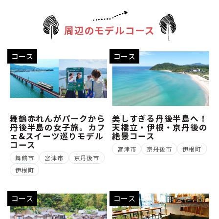
周辺のモデルコース
コース
コース
舞鶴赤れんがパークから
美しすぎる丹後半島へ！
丹後半島の女子旅。カフ
天橋立・伊根・京丹後の
ェ&スイーツ巡りモデル
絶景コース
コース
宮津市
京丹後市
伊根町
舞鶴市
宮津市
京丹後市
伊根町
コース
コース