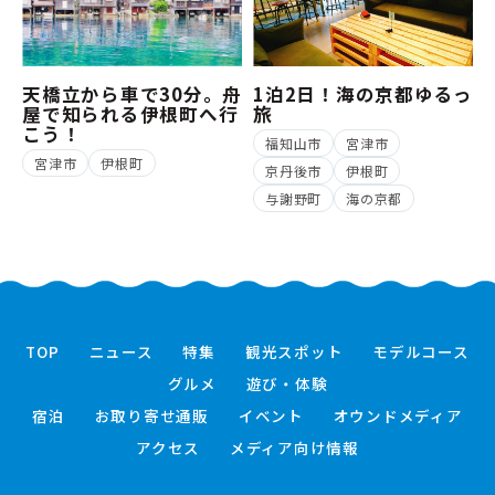
天橋立から車で30分。舟
1泊2日！海の京都ゆるっ
屋で知られる伊根町へ行
旅
こう！
福知山市
宮津市
宮津市
伊根町
京丹後市
伊根町
与謝野町
海の京都
TOP
ニュース
特集
観光スポット
モデルコース
グルメ
遊び・体験
宿泊
お取り寄せ通販
イベント
オウンドメディア
アクセス
メディア向け情報