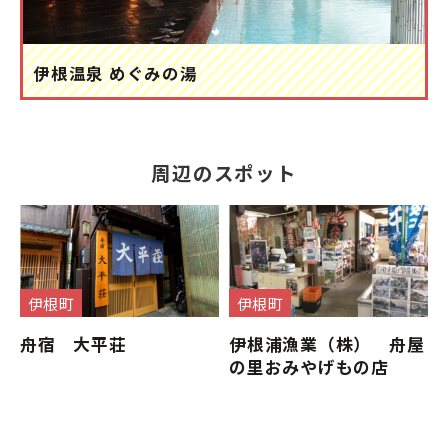
伊根温泉 めぐみの湯
周辺のスポット
伊根町
伊根町
舟宿 大平荘
伊根浦漁業（株） 舟屋
の里おみやげもの店