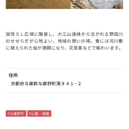
加悦ＳＬ広場に隣接し、大江山連峰から注がれる野田川
のせせらぎが心地よい、地域の憩いの場。春には河川敷
に植えられた桜が満開になり、花見客などで賑わいます。
住所
京都府与謝郡与謝野町滝９４１−２
#与謝野町
#公園・庭園