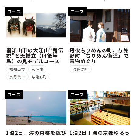
コース
コース
福知山市の大江山“鬼伝
丹後ちりめんの町、与謝
説”と天橋立（丹後半
野町「ちりめん街道」で
島）の鬼モデルコース
着物めぐり
福知山市
宮津市
与謝野町
京丹後市
与謝野町
コース
コース
1泊2日！海の京都を遊び
1泊2日！海の京都ゆるっ