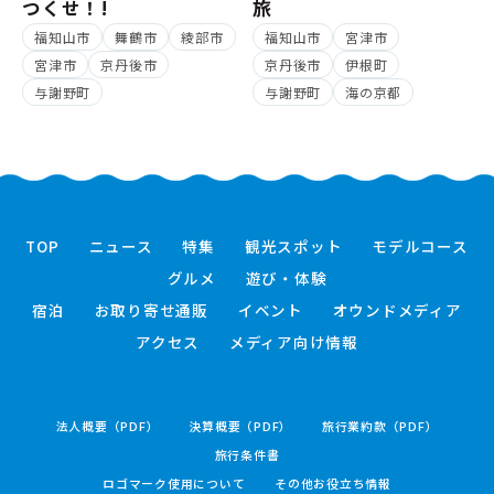
つくせ！!
旅
福知山市
舞鶴市
綾部市
福知山市
宮津市
宮津市
京丹後市
京丹後市
伊根町
与謝野町
与謝野町
海の京都
TOP
ニュース
特集
観光スポット
モデルコース
グルメ
遊び・体験
宿泊
お取り寄せ通販
イベント
オウンドメディア
アクセス
メディア向け情報
法人概要（PDF）
決算概要（PDF）
旅行業約款（PDF）
旅行条件書
ロゴマーク使用について
その他お役立ち情報