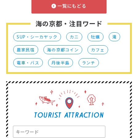
一覧にもどる
海の京都・注目ワード
SUP・シーカヤック
カニ
牡蠣
滝
農家民宿
海の京都コイン
カフェ
電車・バス
丹後半島
ランチ