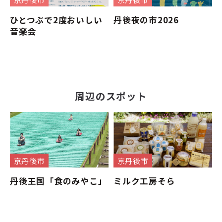
ひとつぶで2度おいしい
丹後夜の市2026
音楽会
周辺のスポット
京丹後市
京丹後市
丹後王国「食のみやこ」
ミルク工房そら