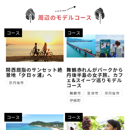
周辺のモデルコース
コース
コース
関西屈指のサンセット絶
舞鶴赤れんがパークから
景地「夕日ヶ浦」へ
丹後半島の女子旅。カフ
ェ&スイーツ巡りモデル
京丹後市
コース
舞鶴市
宮津市
京丹後市
伊根町
コース
コース