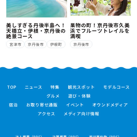
美しすぎる丹後半島へ！
果物の町！京丹後市久美
天橋立・伊根・京丹後の
浜でフルーツトレイルを
絶景コース
満喫
宮津市
京丹後市
伊根町
京丹後市
TOP
ニュース
特集
観光スポット
モデルコース
グルメ
遊び・体験
宿泊
お取り寄せ通販
イベント
オウンドメディア
アクセス
メディア向け情報
法人概要（PDF）
決算概要（PDF）
旅行業約款（PDF）