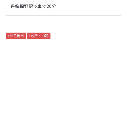
丹鉄網野駅⇒車で20分
#京丹後市
#名所・旧跡