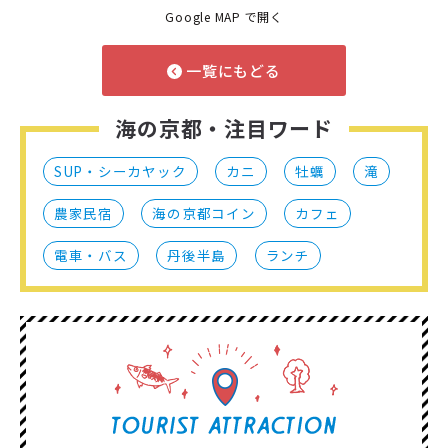
Google MAP で開く
一覧にもどる
海の京都・注目ワード
SUP・シーカヤック
カニ
牡蠣
滝
農家民宿
海の京都コイン
カフェ
電車・バス
丹後半島
ランチ