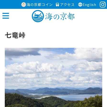
海の京都コイン
アクセス
English
七竜峠