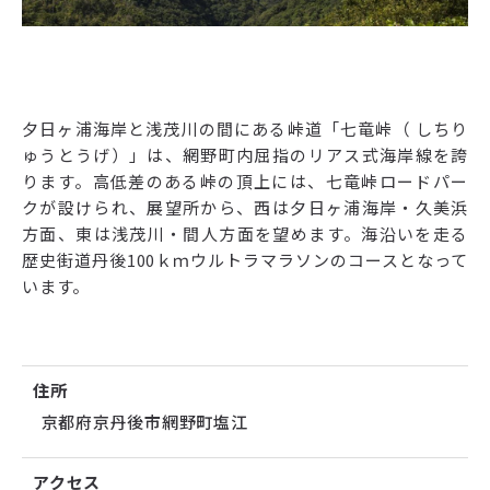
夕日ヶ浦海岸と浅茂川の間にある峠道「七竜峠（ しちり
ゅうとうげ）」は、網野町内屈指のリアス式海岸線を誇
ります。高低差のある峠の頂上には、七竜峠ロードパー
クが設けられ、展望所から、西は夕日ヶ浦海岸・久美浜
方面、東は浅茂川・間人方面を望めます。海沿いを走る
歴史街道丹後100ｋｍウルトラマラソンのコースとなって
います。
住所
京都府京丹後市網野町塩江
アクセス