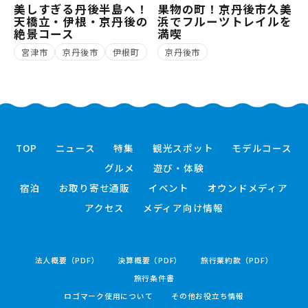
美しすぎる丹後半島へ！
果物の町！京丹後市久美
天橋立・伊根・京丹後の
浜でフルーツトレイルを
絶景コース
満喫
宮津市
京丹後市
伊根町
京丹後市
TOP
ニュース
特集
観光スポット
モデルコース
グルメ
遊び・体験
宿泊
お取り寄せ通販
イベント
オウンドメディア
アクセス
メディア向け情報
法人概要（PDF）
決算概要（PDF）
旅行業約款（PDF）
旅行条件書
ロゴマーク使用について
その他お役立ち情報