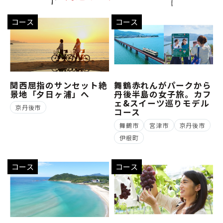
コース
コース
関西屈指のサンセット絶
舞鶴赤れんがパークから
景地「夕日ヶ浦」へ
丹後半島の女子旅。カフ
ェ&スイーツ巡りモデル
京丹後市
コース
舞鶴市
宮津市
京丹後市
伊根町
コース
コース