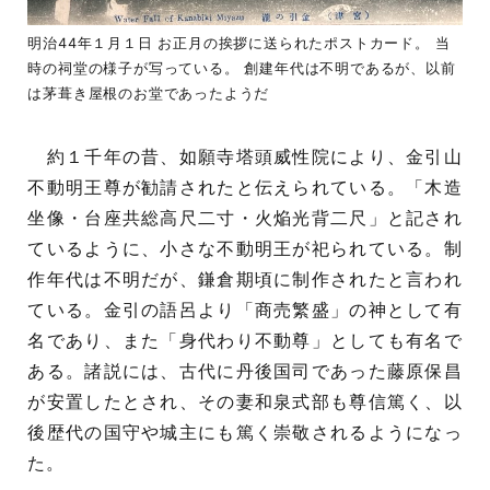
明治44年１月１日 お正月の挨拶に送られたポストカード。 当
時の祠堂の様子が写っている。 創建年代は不明であるが、以前
は茅葺き屋根のお堂であったようだ
約１千年の昔、如願寺塔頭威性院により、金引山
不動明王尊が勧請されたと伝えられている。「木造
坐像・台座共総高尺二寸・火焔光背二尺」と記され
ているように、小さな不動明王が祀られている。制
作年代は不明だが、鎌倉期頃に制作されたと言われ
ている。金引の語呂より「商売繁盛」の神として有
名であり、また「身代わり不動尊」としても有名で
ある。諸説には、古代に丹後国司であった藤原保昌
が安置したとされ、その妻和泉式部も尊信篤く、以
後歴代の国守や城主にも篤く崇敬されるようになっ
た。