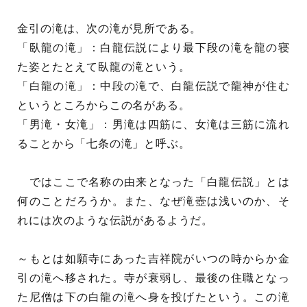
金引の滝は、次の滝が見所である。
「臥龍の滝」：白龍伝説により最下段の滝を龍の寝
た姿とたとえて臥龍の滝という。
「白龍の滝」：中段の滝で、白龍伝説で龍神が住む
というところからこの名がある。
「男滝・女滝」：男滝は四筋に、女滝は三筋に流れ
ることから「七条の滝」と呼ぶ。
ではここで名称の由来となった「白龍伝説」とは
何のことだろうか。また、なぜ滝壺は浅いのか、そ
れには次のような伝説があるようだ。
～もとは如願寺にあった吉祥院がいつの時からか金
引の滝へ移された。寺が衰弱し、最後の住職となっ
た尼僧は下の白龍の滝へ身を投げたという。この滝