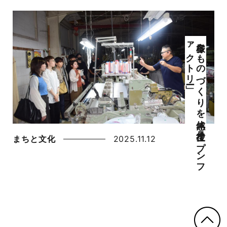
ー」
多様な
も
の
づ
く
り
を
体感
「丹後オ
ープ
ン
フ
ァ
ク
ト
リ
まちと文化
2025.11.12