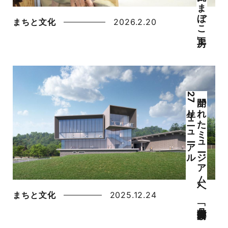
まちと文化
2026.2.20
〝開か
れ
た
ミ
ュ
ージ
ア
ム
〟へ
「丹後郷土資料館」が
2
7
年リ
ニ
ュ
ーア
ル
まちと文化
2025.12.24