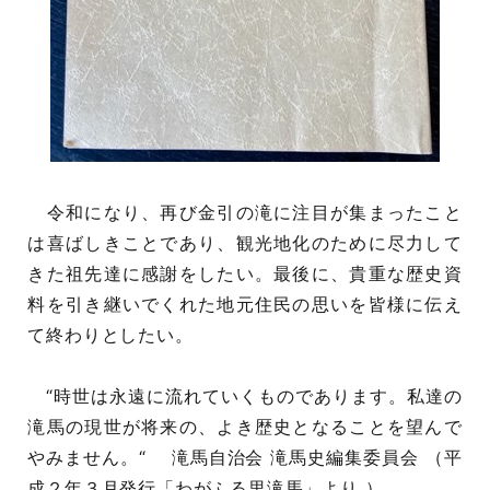
令和になり、再び金引の滝に注目が集まったこと
は喜ばしきことであり、観光地化のために尽力して
きた祖先達に感謝をしたい。最後に、貴重な歴史資
料を引き継いでくれた地元住民の思いを皆様に伝え
て終わりとしたい。
“時世は永遠に流れていくものであります。私達の
滝馬の現世が将来の、よき歴史となることを望んで
やみません。“ 滝馬自治会 滝馬史編集委員会 （平
成２年３月発行「わがふる里滝馬」より ）