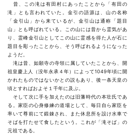
昔、この滝は有田村にあったことから「有田の
滝」とも言われていた。金引の語源は、山の名称
「金引山」から来ているが、金引山は通称「題目
山」とも呼ばれている。この山には昔から霊気があ
り、霊峰金引山としてこの山に霊感を得た人が石に
題目を彫ったことから、そう呼ばれるようになった
ようだ。
滝は昔、如願寺の寺領に属していたことから、開
祖皇慶上人（没年永承４年）によって1049年頃に開
かれたものではないかとの説もあり、後一条天皇の
頃とすればおよそ１千年に及ぶ。
そして次に手を加えたのは旧藩時代の本壮氏であ
る。家臣の心身修練の道場として、毎日自ら家臣を
率いて尊前にて鍛錬され、また休息所を設け水車で
そばを打たせて食したという。これが「滝そば」の
元祖である。