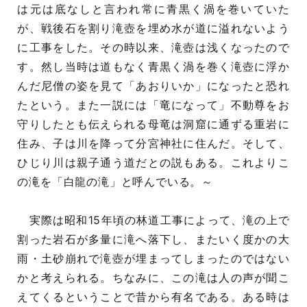
は元は底なしと言われ常に青黒く渦を巻いていた
が、戦後石を割り滝壺を埋め水が道に溢れないよう
に工事をした。その時以来、滝壺は浅くなったので
す。然し当時は道もなく青黒く渦を巻く滝壺に浮か
んだ尼僧の姿を見て「あおりいか」になったと恐れ
たという。また一説には「竜になって」不動尊をお
守りしたとも伝えられる母竜は洞窟に通ずる重岩に
住み、子は川を降って分宮神社に住んだ。そして、
ひじり川は親子通う道だとの説もある。これよりこ
の滝を「白龍の滝」と呼んでいる。～
実際は昭和15年頃の林道工事によって、滝の上で
割った岩石が多量に滝へ落下し、またいく度かの大
雨・土砂崩れで滝壺が埋まってしまったのではない
かと考えられる。ちなみに、この滝は人の声が聞こ
えてくるということで昔から有名である。ある時は