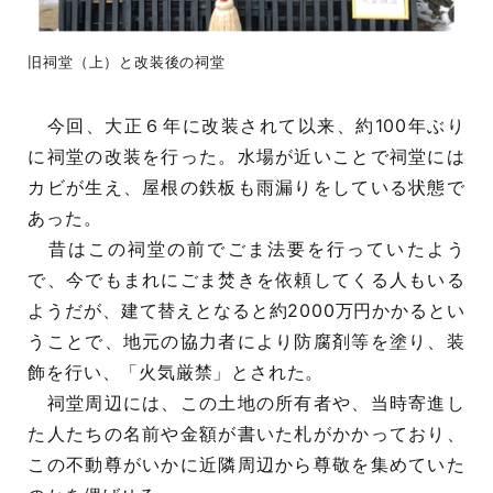
旧祠堂（上）と改装後の祠堂
今回、大正６年に改装されて以来、約100年ぶり
に祠堂の改装を行った。水場が近いことで祠堂には
カビが生え、屋根の鉄板も雨漏りをしている状態で
あった。
昔はこの祠堂の前でごま法要を行っていたよう
で、今でもまれにごま焚きを依頼してくる人もいる
ようだが、建て替えとなると約2000万円かかるとい
うことで、地元の協力者により防腐剤等を塗り、装
飾を行い、「火気厳禁」とされた。
祠堂周辺には、この土地の所有者や、当時寄進し
た人たちの名前や金額が書いた札がかかっており、
この不動尊がいかに近隣周辺から尊敬を集めていた