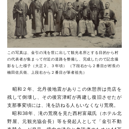
この写真は、金引の滝を世に出して観光名所とする目的から村
の代表者が集まって付近の道路を整備し、完成したので記念撮
影をした様子（大正２、３年頃） （下段右から２番目が村長の
楠田佐兵衛、上段右から２番目が筆者祖先）
昭和２年、北丹後地震がありこの休憩所は売店を
残して倒壊し、その後宮津町が再建し復旧させたが
支那事変頃には、滝を訪ねる人もいなくなり荒廃。
昭和38年、滝の荒廃を見た西村富蔵氏（ホテル北
野屋、元観光協会長）等を発起人として「金引不動