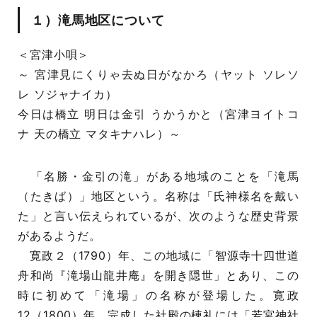
１）滝馬地区について
＜宮津小唄＞
～ 宮津見にくりゃ去ぬ日がなかろ（ヤット ソレソ
レ ソジャナイカ）
今日は橋立 明日は金引 うかうかと（宮津ヨイトコ
ナ 天の橋立 マタキナハレ）～
「名勝・金引の滝」がある地域のことを「滝馬
（たきば）」地区という。名称は「氏神様名を戴い
た」と言い伝えられているが、次のような歴史背景
があるようだ。
寛政２（1790）年、この地域に「智源寺十四世道
舟和尚『滝場山龍井庵』を開き隠世」とあり、この
時に初めて「滝場」の名称が登場した。寛政
12（1800）年、完成した社殿の棟礼には「若宮神社