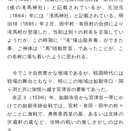
(後の滝馬神社)」と記載されているが、元治元
（1864）年には「滝馬神社」と記載されている。明
治18（1885）年２月、田中村・有田村の合併により
滝馬村が登場した。当初は別々の村名を主張してい
ようだが、この時期に「”滝”場山龍井庵」ができた
事、ご神体は「”馬”頭観世音」であったことが、こ
の名称に落ち着いたように思われる。
今でこそ自然豊かな地域であるが、戦国時代には
戦場の舞台ともなり、特にこの地域は如願寺口・関
ヶ渕と共に加悦へ越す宮津谷の要衝であった。
永正３（1506）年、如願寺谷から宮津谷一帯にか
けての如願寺跡会戦では、宮村・有田・田中の村々
がことに激戦で、勇将香西某の墓、あるいは文殊の
沢蔵軒の墓など、当時の戦いの激しさがしのばれ
る。