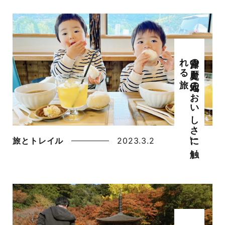
旅
宮津の
歴史と
地元の
「お
い
し
さ
」に
触
れ
る
旅とトレイル
2023.3.2