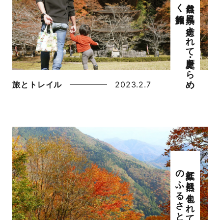
舞鶴旅
自然と
風景に
癒さ
れ
て
・歴史き
ら
め
く
旅とトレイル
2023.2.7
大江山
紅葉と
自然に
包ま
れ
て
・こ
こ
ろ
の
ふ
る
さ
と