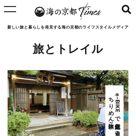
新しい旅と暮らしを発見する海の京都のライフスタイルメディア
旅とトレイル
e
-
B
I
K
E
で
伝統文化を
巡る
旅～
与謝野町で
丹後
ち
り
め
ん
体験～