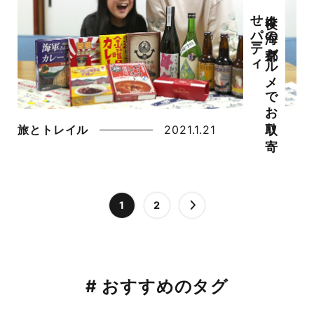
今夜は
海の
京都グ
ル
メ
で
お
取り
寄
せ
パ
ーテ
ィ
旅とトレイル
2021.1.21
1
2
# おすすめのタグ