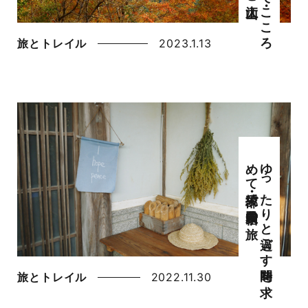
旅とトレイル
2023.1.13
旅
ゆ
っ
た
り
と
過ご
す
時間を
求
め
て
・綾部で
農家民宿の
旅とトレイル
2022.11.30