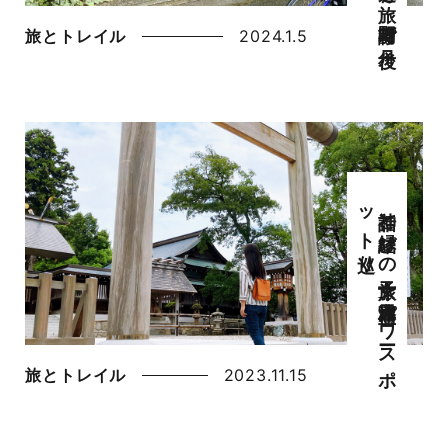
旅とトレイル
2024.1.5
神話と
縁結び
の
女子旅！
宮津・天橋立パ
ワ
ース
ポ
ッ
ト
巡り
旅とトレイル
2023.11.15