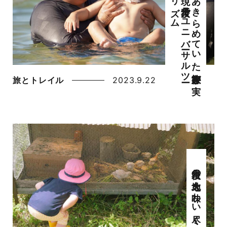
あ
き
ら
め
て
い
た
家族旅行が
実
現
京丹後で
ユ
ニ
バ
ーサ
ル
ツ
ー
リ
ズ
ム
旅とトレイル
2023.9.22
京丹後の大地を味わい尽くす、農業体験の旅