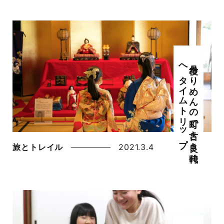
丹後ち
り
め
ん
の
町で
古き
良き
時代
へ
タ
イ
ム
ト
リ
ッ
プ
旅とトレイル
2021.3.4