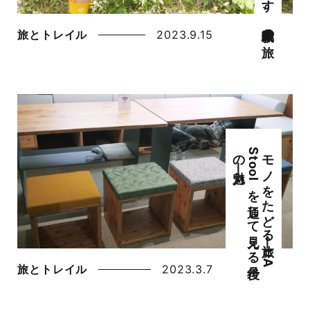
旅とトレイル
2023.9.15
モ
ノ
を
た
ど
る
旅―
U
A
S
t
o
o
l
を
通し
て
見え
る
丹後
の
魅力―
旅とトレイル
2023.3.7