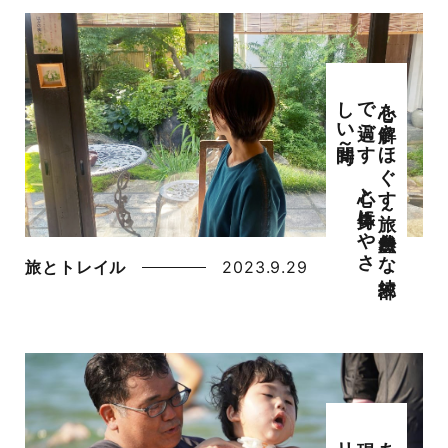
心を
解き
ほ
ぐ
す
旅～
自然豊か
な
綾部
で
過ご
す
心と
身体に
や
さ
し
い
時間～
旅とトレイル
2023.9.29