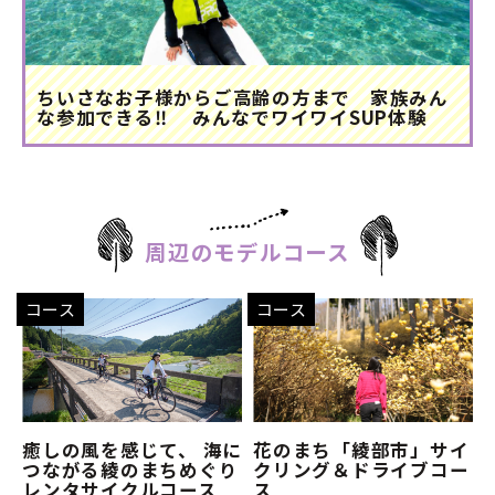
ちいさなお子様からご高齢の方まで 家族みん
な参加できる‼ みんなでワイワイSUP体験
周辺のモデルコース
コース
コース
癒しの風を感じて、 海に
花のまち「綾部市」サイ
つながる綾のまちめぐり
クリング＆ドライブコー
レンタサイクルコース
ス