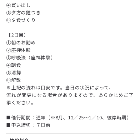
④買い出し
⑤夕方の鐘つき
⑥夕食づくり
【2日目】
①朝のお勤め
②座禅体験
③呼吸法（座禅体験）
④朝食
⑤清掃
⑥解散
※上記の流れは目安です。当日の状況によって、
流れが変更になる場合がありますので、あらかじめご了
承ください。
■催行期間：通年（※8月、12／25～1／10、彼岸時期）
■申込締切：７日前