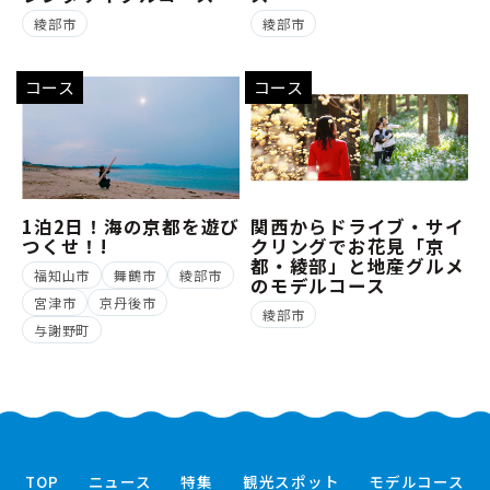
綾部市
綾部市
コース
コース
1泊2日！海の京都を遊び
関西からドライブ・サイ
つくせ！!
クリングでお花見「京
都・綾部」と地産グルメ
福知山市
舞鶴市
綾部市
のモデルコース
宮津市
京丹後市
綾部市
与謝野町
TOP
ニュース
特集
観光スポット
モデルコース