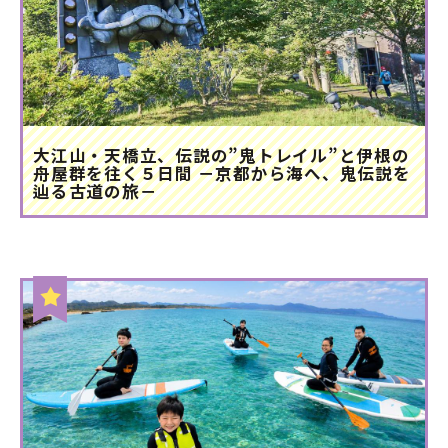
大江山・天橋立、伝説の”鬼トレイル”と伊根の
舟屋群を往く５日間 －京都から海へ、鬼伝説を
辿る古道の旅－