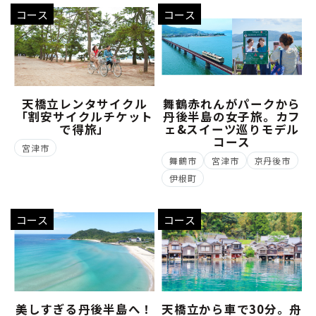
コース
コース
天橋立レンタサイクル
舞鶴赤れんがパークから
「割安サイクルチケット
丹後半島の女子旅。カフ
で得旅」
ェ&スイーツ巡りモデル
コース
宮津市
舞鶴市
宮津市
京丹後市
伊根町
コース
コース
美しすぎる丹後半島へ！
天橋立から車で30分。舟