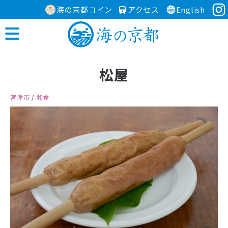
海の京都コイン
アクセス
English
松屋
宮津市
/
和食