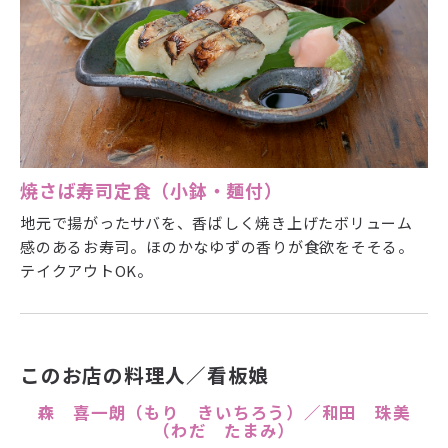
焼さば寿司定食（小鉢・麺付）
地元で揚がったサバを、香ばしく焼き上げたボリューム
感のあるお寿司。ほのかなゆずの香りが食欲をそそる。
テイクアウトOK。
このお店の料理人／看板娘
森 喜一朗（もり きいちろう）／和田 珠美
（わだ たまみ）