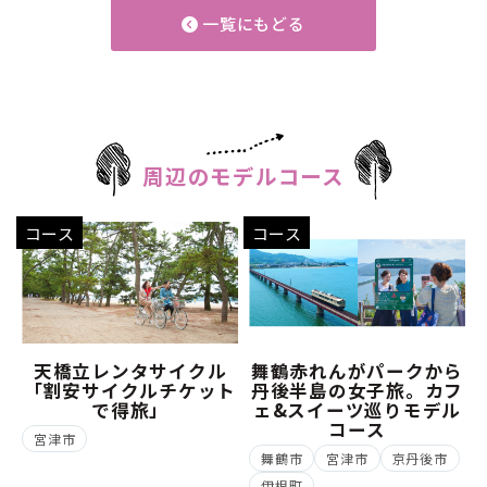
一覧にもどる
周辺のモデルコース
コース
コース
天橋立レンタサイクル
舞鶴赤れんがパークから
「割安サイクルチケット
丹後半島の女子旅。カフ
で得旅」
ェ&スイーツ巡りモデル
コース
宮津市
舞鶴市
宮津市
京丹後市
伊根町