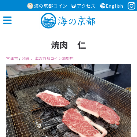
海の京都コイン
アクセス
English
焼肉 仁
宮津市
/
和食
、海の京都コイン加盟店