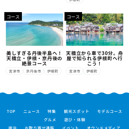
コース
コース
美しすぎる丹後半島へ！
天橋立から車で30分。舟
天橋立・伊根・京丹後の
屋で知られる伊根町へ行
絶景コース
こう！
宮津市
京丹後市
伊根町
宮津市
伊根町
TOP
ニュース
特集
観光スポット
モデルコース
グルメ
遊び・体験
宿泊
お取り寄せ通販
イベント
オウンドメディア