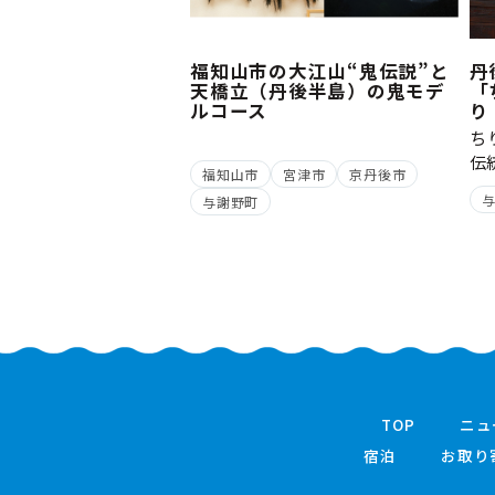
福知山市の大江山“鬼伝説”と
丹
天橋立（丹後半島）の鬼モデ
「
ルコース
り
ち
伝
福知山市
宮津市
京丹後市
与謝野町
TOP
ニュ
宿泊
お取り