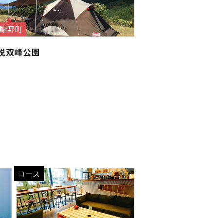
謝野町
悦双峰公園
コース