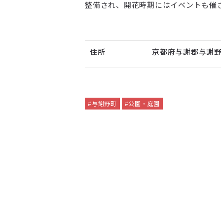
整備され、開花時期にはイベントも催
住所
京都府与謝郡与謝
#与謝野町
#公園・庭園