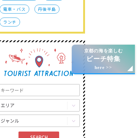
電車・バス
丹後半島
ランチ
京都の海を楽しむ
ビーチ特集
here >>