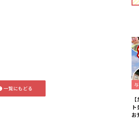
与
一覧にもどる
【
ト
お