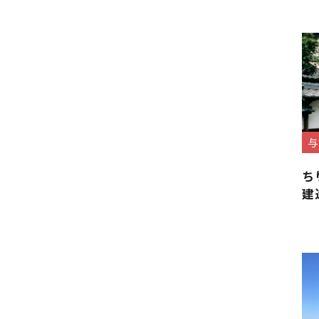
与
ち
建