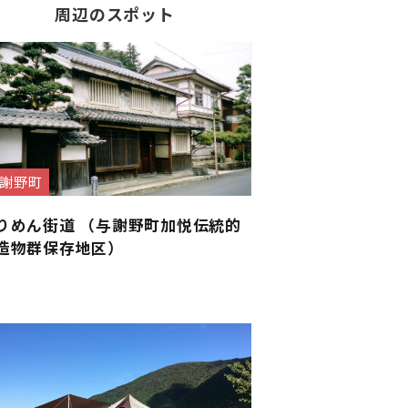
周辺のスポット
謝野町
りめん街道 （与謝野町加悦伝統的
造物群保存地区）