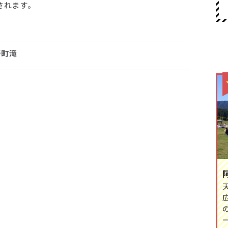
されます。
野町滝