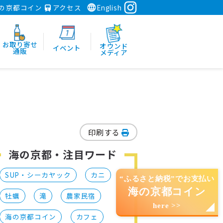
の京都コイン
アクセス
English
お取り寄せ
オウンド
イベント
通販
メディア
印刷する
海の京都・注目ワード
SUP・シーカヤック
カニ
“ふるさと納税”でお支払い
海の京都コイン
牡蠣
滝
農家民宿
here >>
海の京都コイン
カフェ