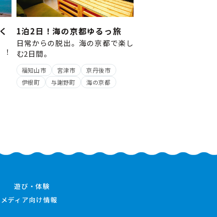
く
1泊2日！海の京都ゆるっ旅
日常からの脱出。海の京都で楽し
Y！！
む2日間。
～
福知山市
宮津市
京丹後市
伊根町
与謝野町
海の京都
遊び・体験
メディア向け情報