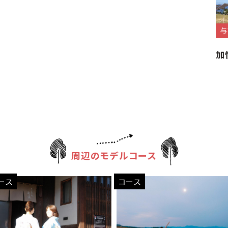
与
加
周辺のモデルコース
ース
コース