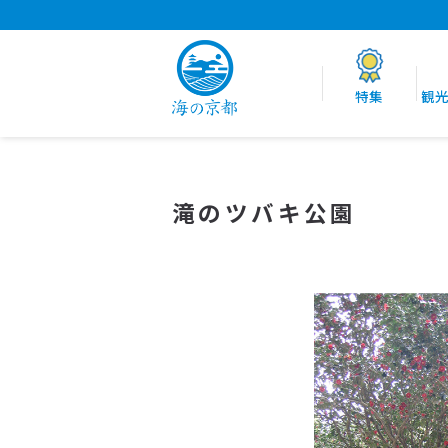
特集
観
滝のツバキ公園