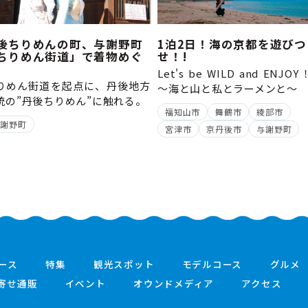
後ちりめんの町、与謝野町
1泊2日！海の京都を遊びつ
ちりめん街道」で着物めぐ
せ！!
Let's be WILD and ENJO
りめん街道を起点に、丹後地方
～海と山と私とラーメンと
統の”丹後ちりめん”に触れる。
福知山市
舞鶴市
綾部市
与謝野町
宮津市
京丹後市
与謝野町
ース
特集
観光スポット
モデルコース
グルメ
寄せ通販
イベント
オウンドメディア
アクセス