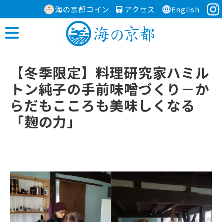
海の京都コイン
アクセス
English
【冬季限定】料理研究家ハミル
トン純子の手前味噌づくり－か
らだもこころも美味しくなる
「麹の力」