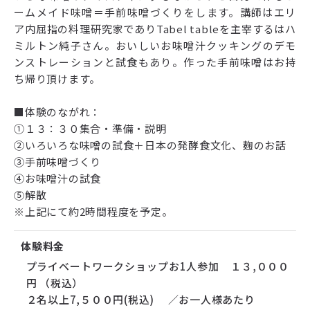
ームメイド味噌＝手前味噌づくりをします。講師はエリ
ア内屈指の料理研究家でありTabel tableを主宰するはハ
ミルトン純子さん。おいしいお味噌汁クッキングのデモ
ンストレーションと試食もあり。作った手前味噌はお持
ち帰り頂けます。
■体験のながれ：
①１３：３０集合・準備・説明
②いろいろな味噌の試食＋日本の発酵食文化、麹のお話
③手前味噌づくり
④お味噌汁の試食
⑤解散
※上記にて約2時間程度を予定。
体験料金
プライベートワークショップお1人参加 １３,０００
円 （税込）
２名以上7,５００円(税込) ／お一人様あたり