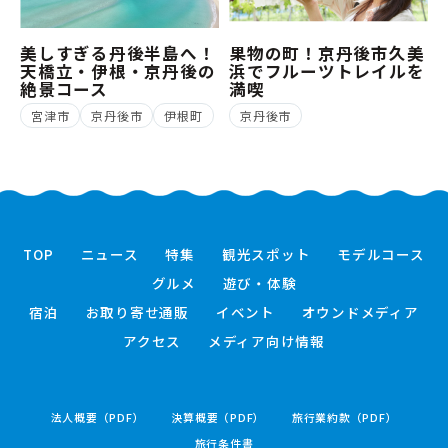
美しすぎる丹後半島へ！
果物の町！京丹後市久美
天橋立・伊根・京丹後の
浜でフルーツトレイルを
絶景コース
満喫
宮津市
京丹後市
伊根町
京丹後市
TOP
ニュース
特集
観光スポット
モデルコース
グルメ
遊び・体験
宿泊
お取り寄せ通販
イベント
オウンドメディア
アクセス
メディア向け情報
法人概要（PDF）
決算概要（PDF）
旅行業約款（PDF）
旅行条件書