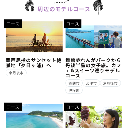
周辺のモデルコース
コース
コース
関西屈指のサンセット絶
舞鶴赤れんがパークから
景地「夕日ヶ浦」へ
丹後半島の女子旅。カフ
ェ&スイーツ巡りモデル
京丹後市
コース
舞鶴市
宮津市
京丹後市
伊根町
コース
コース