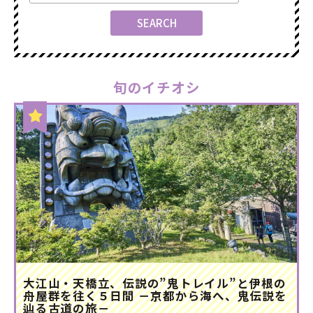
旬のイチオシ
大江山・天橋立、伝説の”鬼トレイル”と伊根の
舟屋群を往く５日間 －京都から海へ、鬼伝説を
辿る古道の旅－