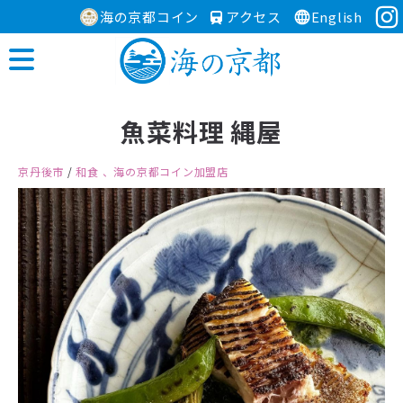
海の京都コイン
アクセス
English
魚菜料理 縄屋
京丹後市
/
和食
、海の京都コイン加盟店