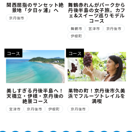
関西屈指のサンセット絶
舞鶴赤れんがパークから
景地「夕日ヶ浦」へ
丹後半島の女子旅。カフ
ェ&スイーツ巡りモデル
京丹後市
コース
舞鶴市
宮津市
京丹後市
伊根町
コース
コース
美しすぎる丹後半島へ！
果物の町！京丹後市久美
天橋立・伊根・京丹後の
浜でフルーツトレイルを
絶景コース
満喫
宮津市
京丹後市
伊根町
京丹後市