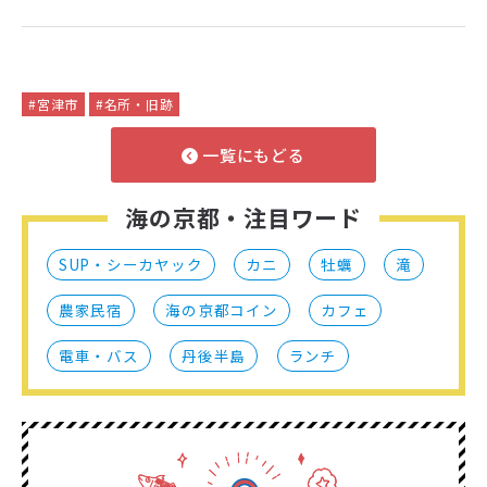
#宮津市
#名所・旧跡
一覧にもどる
海の京都・注目ワード
SUP・シーカヤック
カニ
牡蠣
滝
農家民宿
海の京都コイン
カフェ
電車・バス
丹後半島
ランチ