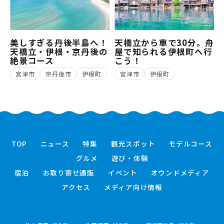
美しすぎる丹後半島へ！
天橋立から車で30分。舟
天橋立・伊根・京丹後の
屋で知られる伊根町へ行
絶景コース
こう！
宮津市
京丹後市
伊根町
宮津市
伊根町
TOP
ニュース
特集
観光スポット
モデルコース
グルメ
遊び・体験
宿泊
お取り寄せ通販
イベント
オウンドメディア
アクセス
メディア向け情報