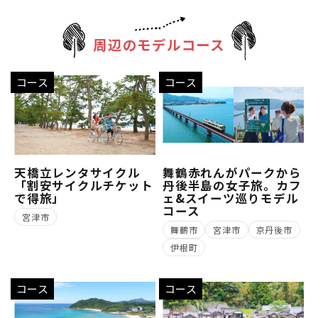
周辺のモデルコース
コース
コース
天橋立レンタサイクル
舞鶴赤れんがパークから
「割安サイクルチケット
丹後半島の女子旅。カフ
で得旅」
ェ&スイーツ巡りモデル
コース
宮津市
舞鶴市
宮津市
京丹後市
伊根町
コース
コース