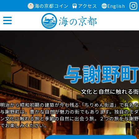
海の京都コイン
アクセス
English
与謝野町
文化と自然に触れる街
明治から昭和初期の建築が今も残る「ちりめん街道」で有名な
与謝野町は、豊かな自然が魅力の街でもあります。独自のモダ
ン文化に触れる旅と季節の自然に出会う旅。２つの旅を与謝野
でお楽しみください。