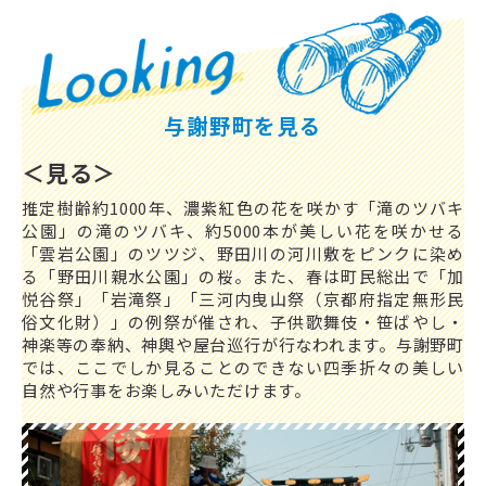
与謝野町を見る
＜見る＞
推定樹齢約1000年、濃紫紅色の花を咲かす「滝のツバキ
公園」の滝のツバキ、約5000本が美しい花を咲かせる
「雲岩公園」のツツジ、野田川の河川敷をピンクに染め
る「野田川親水公園」の桜。また、春は町民総出で「加
悦谷祭」「岩滝祭」「三河内曳山祭（京都府指定無形民
俗文化財）」の例祭が催され、子供歌舞伎・笹ばやし・
神楽等の奉納、神輿や屋台巡行が行なわれます。与謝野町
では、ここでしか見ることのできない四季折々の美しい
自然や行事をお楽しみいただけます。