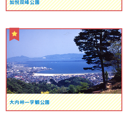
加悦双峰公園
大内峠一字観公園