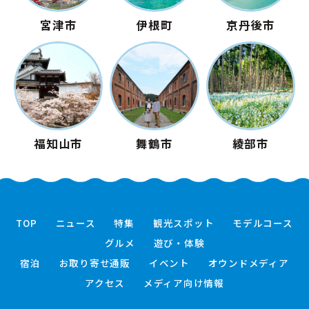
宮津市
伊根町
京丹後市
福知山市
舞鶴市
綾部市
TOP
ニュース
特集
観光スポット
モデルコース
グルメ
遊び・体験
宿泊
お取り寄せ通販
イベント
オウンドメディア
アクセス
メディア向け情報