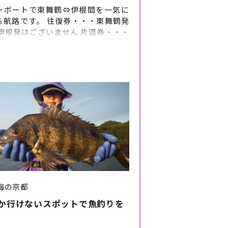
ーボートで東舞鶴⇔伊根間を一気に
る航路です。 往復券・・・東舞鶴発
※伊根発はございません 片道券・・・
発および伊根発がございます。
海の京都
か行けないスポットで魚釣りを