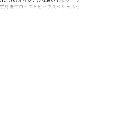
分だけのオリジナルな思い出作り。 ラ
京丹後牛ローストビーフスペシャルセ
おなかいっぱい！ 箸を専用やすりで削
だけの模様をつけることができ、また
袋作りは専用キット+丹後ちりめんはぎ
い特別な箸袋を作ることができます。
は「京丹後牛ローストビーフスペシャ
ト」つき。 ■当日のスケジュール・詳
丹後王国フルーツガーデン受付 ②説明 ③
④丹後王国「食のみやこ」へ移動 ⑤レス
山と海にて昼食 ⑥解散