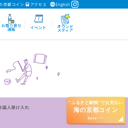
の京都コイン
アクセス
English
お取り寄せ
オウンド
イベント
通販
メディア
“ふるさと納税”でお支払い
外国人受け入れ
海の京都コイン
here >>