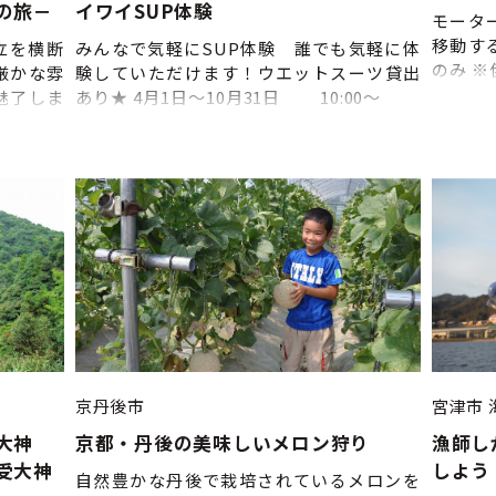
の旅－
イワイSUP体験
モータ
移動す
立を横断
みんなで気軽にSUP体験 誰でも気軽に体
のみ 
厳かな雰
験していただけます！ウエットスーツ貸出
東舞鶴
魅了しま
あり★ 4月1日～10月31日 10:00～
石料理を
11:30～ 14:00～ 15:30～ ※17：
海から望
00～ ※7月中旬～8月31日 ◎水着やラッシ
たコース
ュガード等、濡れてもよい服装でお越しく
主催：ア
ださい。 ◎更衣室、シャワー、無料鍵付き
ロッカー完備 ◎駐車場は店舗そばにありま
す（海沿い） ◎体験しないお連れ様も休憩
できる屋内スペースあり
京丹後市
宮津市
大神
京都・丹後の美味しいメロン狩り
漁師し
受大神
しよう
自然豊かな丹後で栽培されているメロンを