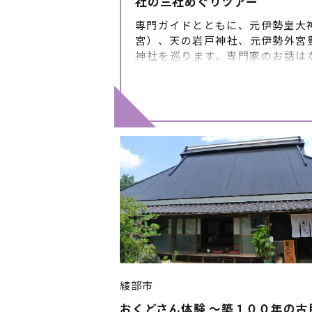
社の三社めぐりツアー
専門ガイドとともに、元伊勢皇大
宮）、天の岩戸神社、元伊勢外宮
神社を巡ります。専門家のお話は
他では聴けない貴重なものです。 
行 ■体験のスケジュール・詳細 ①
光案内所(集合) ②元伊勢皇大神社
③天の岩戸神社 ④豊受大神神社（外
参道 ⑥元伊勢観光センター（解散）
の流れは目安です。 当日の状況に
れが変更になる場合がありますの
かじめご了承ください。 ■催行期
※ただし12／25～1／15は休み
切：７日前
綾部市
おくどさん体験 ～築１００年の古