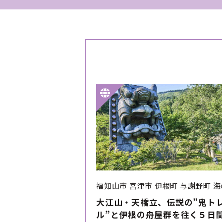
福知山市
宮津市
伊根町
与謝野町
海
大江山・天橋立、伝説の”鬼ト
ル”と伊根の舟屋群を往く５日間