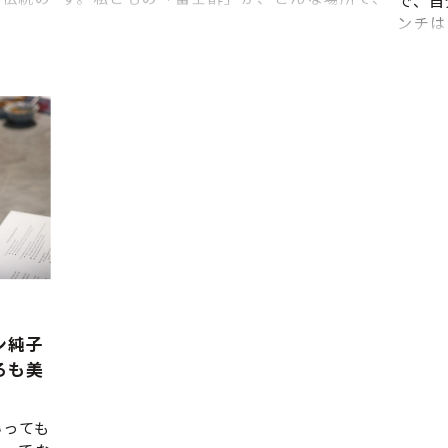
で、自
の原料
どんな原料を使って、どんな製法で、どんな
ンチは
ざわり、
人々によって造られているのか。口に入れる
ットで
が心を癒
ものだからこそ、お客様にじっくりご覧いた
り自分
だきたいと思っております。知っていただい
マイ箸
た上で使っていただけることほど、嬉しいこ
れを使
とはありません。蔵一同、お越しをお待ちし
ランチ
ております。 蔵見学及び試飲の体験をしてい
ルセッ
ただけます。（事前予約要） 蔵に併設のショ
細 ①
ップでは定価の1割引きでお酢をお求めいただ
作成 
けます。
トラン
ン純子
ろも美
いっても