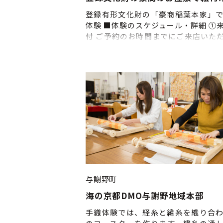
どを見ていただけます。日本の田舎
の生活」に触れていただきたいとい
登録有形文化財の「豪商稲葉本家」
ら、家屋や内装はなるべく私たちが
体験 ■体験のスケジュール・詳細 ①
いる姿のままにしています。大正・
付 ご予約のお時間までにご来店いた
器も使用していますので併せてお楽
付をお済ませください。 ②体験内容の
さい。 ■体験のスケジュール・詳細 
絵付け体験 ④ぼた餅と玉露で一服 ※
受付 11:00までにご来店いただ
れは目安です。当日の状況によって、
をお済ませください （受付時間10
変更になる場合がありますので、あ
11:00） ②11:00～12:00 かまど
ご了承ください。 ■催行時期：通
（炊飯、味噌汁作り、燻製作り） ③12:
休）※ただし、12／30～1／1は休み 
13:30頃 喫食、火鉢で焙じ茶体験
切：3日前
者には焼きおにぎり（火鉢で炙りま
は 卵かけご飯を提供 ※無料 ④～15:
散 *喫食後はいつ退店いただいて
す。１５時までは滞在可能です。 
間：11時開始（固定）～15
※最大1日1回開催 ■最寄駅：JR綾部
与謝野町
車場：有（８台） ■申込締切：３日前
海の京都DMO与謝野地域本部
手織体験では、経糸と緯糸を織り合