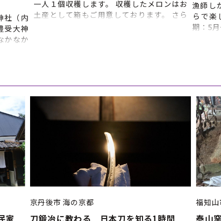
一人１個収穫します。 収穫したメロンはお
漁師し
土産として箱もご用意しております。 さら
らで楽
神社（内
に、その場でメロンの試食もしていただけ
期：5月
豊受大神
ます。 【体験内容】 メロンを栽培してい
り催行
なかなか
るハウスでメロンを収穫する体験です。
始時間
※雨天決
（午前） 11:00〜 受付（丹後王国フル
日2回
元伊勢観
ーツガーデン事務所） 11:15〜 メロン
希望の
〈内宮）
狩りハウスへ移動、説明、試食
約の調
宮） ⑤
11:30〜 ハウスでメロン狩り
望、第
 ※上記
11:55〜 箱詰め、終了/解散 金・土・
朝の部
よって流
日・祝 ※要予約
午後の
で、あら
※天候
間：通年
性があ
 ■申込締
の調整
場合が
ール・
いを済
②ライ
達 ③
京丹後市
海の京都
福知山
⑤時間
民家
刀鍛冶に教わる 日本刀を知る1時間
泰山