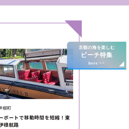
京都の海を楽しむ
ビーチ特集
here >>
伊根町
ーボートで移動時間を短縮！東
伊根航路