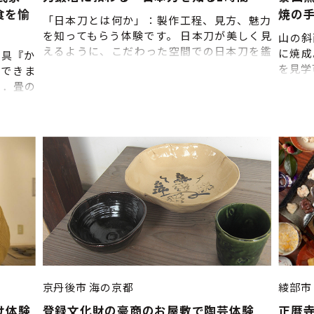
散 ※
食を愉
焼の
よって
「日本刀とは何か」：製作工程、見方、魅力
ので、
を知ってもらう体験です。 日本刀が美しく見
山の斜
締切:5
えるように、こだわった空間での日本刀を鑑
に焼成
道具『か
決行い
賞していただきます。 また機械を使用しない
を見学
ができま
いいた
伝統的な日本刀製作が見れます。 日本刀は、
着後、
２．畳の
て 法
「玉鋼」を用いて製作された刀剣で、鋼自体
過ごし
客さん自
体験開
を鑑賞することができ、独特の刃紋がありま
当日の
炊いた
ありま
す。 この見学では、日本玄承社こだわりの空
があ
をしま
ール等
間で日本刀を鑑賞、日本刀の美しさ、鑑賞の
い。 
ほうじ茶
時に記
ポイントを知ることができ、そして機械を使
切：7
いただけ
ただく
用しない伝統的な日本刀製作を見て頂き、
や虫の声
ので、
音、熱、迫力を肌で体感して頂けます。 ■当
外に出て
日スケジュール 1.工房案内、日本刀製作の見
にお過ご
学 日本刀製作現場の「鍛冶場（かじば）」
ですの
の案内、見本を用いて日本刀製作工程の 説
景を楽し
明、そして火を使用した日本刀製作工程の見
す。 築
学 2.日本刀鑑賞 日本刀を実
の山から
際に手に取り見て頂きながら、日本刀の魅
て立派な
京丹後市
海の京都
綾部市
力、見方について説明 解散 ■開催時期：通年
の内側な
け体験
登録文化財の豪商のお屋敷で陶芸体験
正暦
（木、金、土のみ） ■体験開始時間：