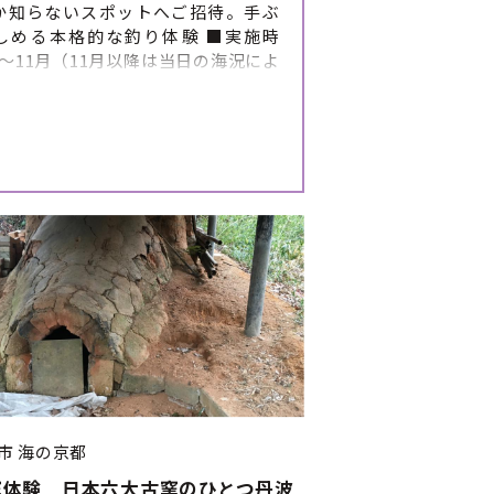
か知らないスポットへご招待。手ぶ
しめる本格的な釣り体験 ■実施時
～11月（11月以降は当日の海況によ
が難しい日が増えます） ■体験の開
について 漁師の都合によりますが、1
開催しています。 お申し込みの際にご
日時をいくつか挙げていただくと 予
整がスムーズになります。 （第1希
2希望、第3希望をお伝えください）
（5:15集合・5時30分ごろ出発）
部（15:45集合・16時ごろ出発）
により漁師の判断で中止になる可能
ります ※暑さの状況により開始時間
をメール、もしくはお電話にて行う
あります。 ■体験のスケジュ
詳細 ①集合 （集合前に必ずお手洗
ませて、飲み物をご準備ください）
フジャケット着用・船内注意事項伝
出航 ④釣りスポット到着後、釣り開始
市
海の京都
になったら、引き上げ ⑥帰港後、解
窯体験 日本六大古窯のひとつ丹波