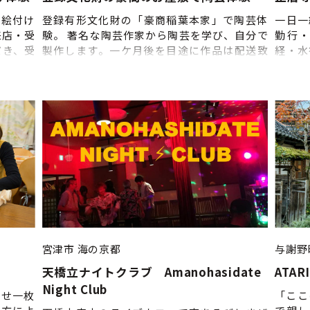
の「普段
①10:00 ②14:00 ※事業者の都合により前
う思いか
で絵付け
登録有形文化財の「豪商稲葉本家」で陶芸体
一日一
後することがあります ■申込締切：５日前 ■
生活して
来店・受
験。 著名な陶芸作家から陶芸を学び、自分で
勤行
人数：最大１０名まで
昭和の食
だき、受
製作します。一ケ月後を目途に作品は配送致
経・水
しみくだ
説明 ③
します。 ■体験のスケジュール・詳細 ①来
ースが
①来店・
上記の流
店・受付 ご予約のお時間までにご来店いただ
き、受付
 流れが
き、受付をお済ませください。 ②体験内容の
:40～
らかじめ
説明 ③陶芸体験 ④ぼた餅とお茶（玉露）で一
で食事作り
年（水定
服 ※上記の流れは目安です。当日の状況によ
00頃～
■申込締
って、 流れが変更になる場合がありますの
 *希望
で、あらかじめご了承ください。 ■お作りい
す） 又
ただけるもの ・陶芸体験でお作り頂くもの
00 解
は、現地でご相談下さい。 ・作品は一ケ月後
も結構で
を目途に、着払い（お客様負担）にて配送致
■開始時
します。 ■催行期間：通年（ただし、12／30
:00
～1／1は休み） ■開始時間：9:30～14:30の間
駅 ■駐
■申込締切：３日前
宮津市
海の京都
与謝野
天橋立ナイトクラブ Amanohasidate
ATARI
Night Club
わせ一枚
「ここ