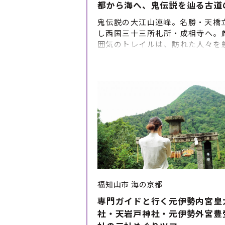
都から海へ、鬼伝説を辿る古道
鬼伝説の大江山連峰。名勝・天橋
し西国三十三所札所・成相寺へ。
囲気のトレイルは、訪れた人々を
す。創業300年の清輝楼では宮津懐
堪能。最終日は伊根の舟屋群を
む、丹後国の素晴らしさを凝縮し
を是非お楽しみください。 ツアー
ルパインツアーサービス株式会社
福知山市
海の京都
専門ガイドと行く元伊勢内宮皇
社・天岩戸神社・元伊勢外宮豊