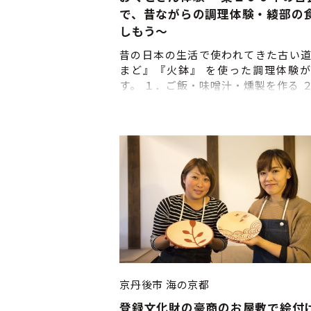
で、昔ながらの調理体験・綾部の
しもう～
昔の日本の生活で使われてきた古い
まど』『火鉢』 を使った調理体験
す。 １．ご飯・味噌汁・燻製を作る 
部屋で食べる ３．綾部茶を焙じる お
身の手でかまどに薪をくべてご飯を
り、お味噌汁を作ったり、盛り付け
す。他にも火鉢の炭で茶葉を煎って
として飲む等、昔の生活を体験して
ます。 食後は畳の上に寝転がって鳥
を聞きながらゆっくり過ごす・家の
庭や町内の散策をする等、思い思い
しください。午後３時まで滞在可能
で、田舎の家ならではの雰囲気や風
みながらゆっくりお過ごしいただけま
１００年の古民家は、曾祖父が自分
木を切り出して建てた家です。長く
京丹後市
海の京都
梁や、煤で黒くなった壁、茅葺屋根
登録文化財の豪商のお屋敷で絵付