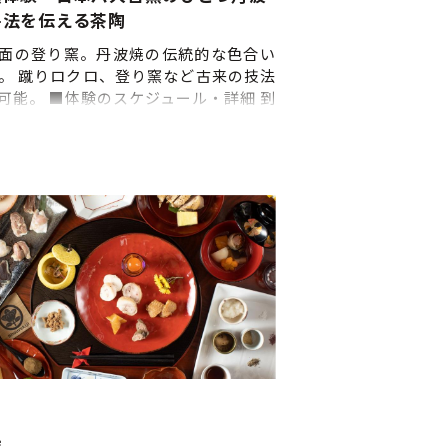
上記の流れは目安です。当日の状況に
手法を伝える茶陶
、 流れが変更になる場合があります
あらかじめご了承ください。 ■申込
面の登り窯。丹波焼の伝統的な色合い
日前 ■当日の天気について 小雨でも
。 蹴りロクロ、登り窯など古来の技法
たしますので、雨具等ご準備をお願
可能。 ■体験のスケジュール・詳細 到
します。 ■緊急連絡先の提出につい
説明を受けながら体験し、見学してお
律により、乗船者全員の緊急連絡先を
ください。 ※上記の流れは目安です。
始前までに必ず記入して頂く必要が
状況によって、 流れが変更になる場合
す。記入する用紙は予約確定後、メ
りますので、あらかじめご了承くださ
に添付してお送りします。体験開始
■催行時期：通年（不定期） ■申込締
入のない場合は体験前に記入してい
日前
ため体験時間がその分短くなります
ご了承ください。
寺