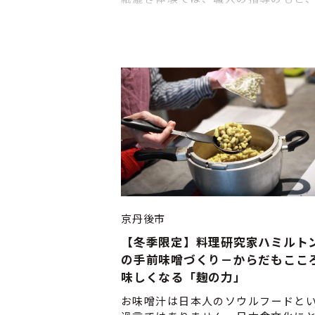
技を自分の手で体感できます。和紙
「楮（こうぞ）」をすくう瞬間の手
水の音、ゆったりとした時間――すべて
やす特別な体験です。
京丹後市
【冬季限定】料理研究家ハミルト
の手前味噌づくり－からだもここ
味しくなる「麹の力」
お味噌汁は日本人のソウルフードと