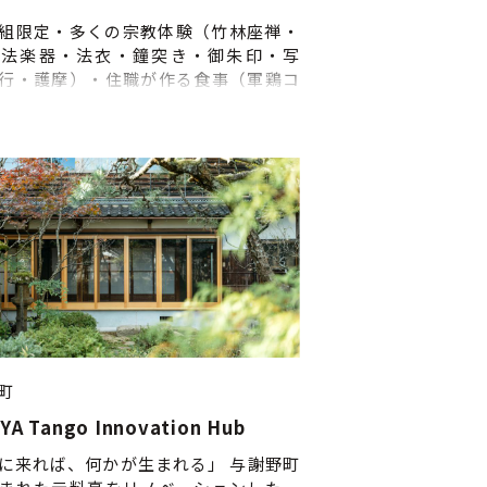
組限定・多くの宗教体験（竹林座禅・
・法楽器・法衣・鐘突き・御朱印・写
行・護摩）・住職が作る食事（軍鶏コ
基本）
町
YA Tango Innovation Hub
に来れば、何かが生まれる」 与謝野町