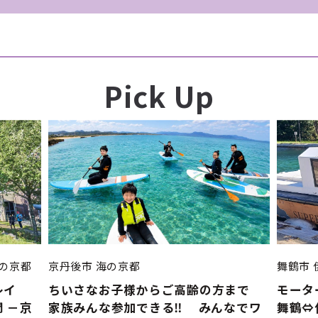
Pick Up
の京都
京丹後市
海の京都
舞鶴市
レイ
ちいさなお子様からご高齢の方まで
モータ
 －京
家族みんな参加できる‼ みんなでワ
舞鶴⇔