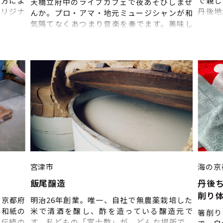
し方によ
で親し
天橋立府中のライブカフェで夜あそびしまぜ
オリジナ
丹後地
んか。プロ・アマ・地元ミュージシャンが和
案内する
ョンハ
気隔てなくあつまり音楽を奏でます。美味し
りべの
トなど
いおつまみやお食事を頂きながら至福の一杯
んで栄え
事業者
を。知らない土地で夜遊びするわくわくに旅
2代国史
画実施
情がまします。天橋立界隈で夜遊び出来る唯
案内する
一無二のミュージックカフェレストランへ行
ってみよう。
宮津市
海の京
飯尾醸造
丹後
削り
、京都府
明治26年創業。唯一、自社で無農薬栽培した
谷和紙の
米で清酒を醸し、酢を造っている醸造元で
箸削り
、伝統の
す。私どもの「富士酢」が、どんな場所で、