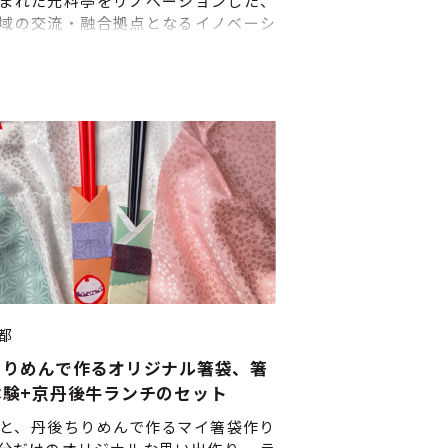
まれた元料亭をリノベーションした、
域の交流・融合拠点となるイノベーシ
ブです。コワーキングや研修、イベン
の施設利用はもちろん、丹後エリアの
さんやスポットを巡るツアーなども企
します。
都
ちりめんで作るオリジナル箸袋、箸
体験+京丹後牛ランチのセット
と、丹後ちりめんで作るマイ箸袋作り