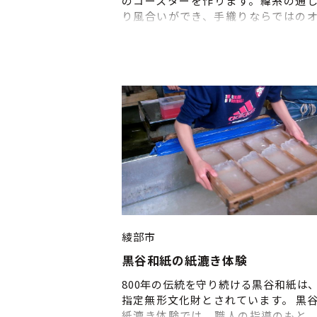
のコースターを作ります。緯糸の通
り風合いができ、手織りならではの
ル作品が作れます。 地元の観光地を
ガイドツアーの案内人「与謝野町語
会」。 コースは2つあり、丹後ちりめ
た町「ちりめん街道」コース、与謝野
跡「蛭子山古墳」と「作山古墳」を
「古墳公園」コースの2つがあります。
綾部市
黒谷和紙の紙漉き体験
800年の伝統を守り続ける黒谷和紙は
指定無形文化財とされています。 黒
紙漉き体験では、職人の指導のもと