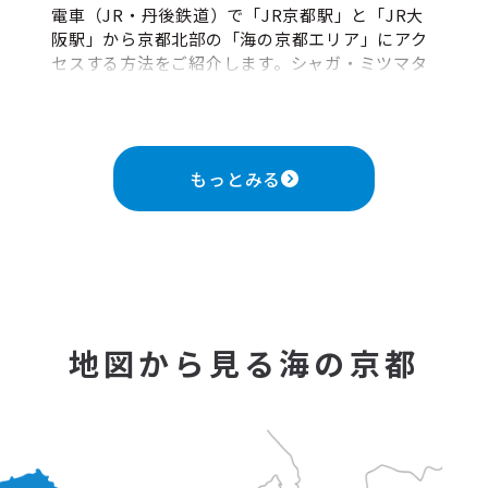
電車（JR・丹後鉄道）で「JR京都駅」と「JR大
阪駅」から京都北部の「海の京都エリア」にアク
セスする方法をご紹介します。シャガ・ミツマタ
の群生地で知られる綾部、明智光秀が築いた城下
町の福知山、日本三景の天橋立（路線バスで舟屋
群のある伊根町へ）、丹後ちりめんの与謝野、美
しすぎる海の絶景に出会える夕日ヶ浦、久美浜に
もっとみる
アクセスします。また、下車後の2次交通手段もご
紹介します。高速バス（京都・大阪⇔天橋立）を
ご利用のお客様はこちら
地図から見る海の京都