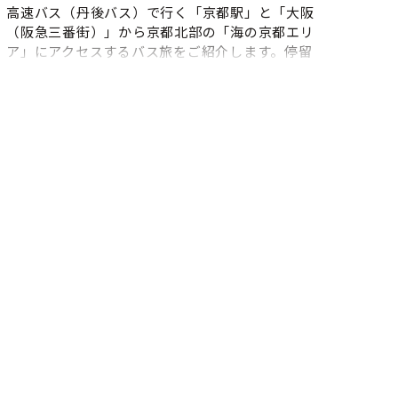
高速バス（丹後バス）で行く「京都駅」と「大阪
（阪急三番街）」から京都北部の「海の京都エリ
ア」にアクセスするバス旅をご紹介します。停留
所は宮津、天橋立（一部に峰山、網野、間人行の
便あり）で、ご乗車には予約が必要です。また、
下車後の2次交通手段もご紹介します。電車（京
都駅・大阪駅⇔天橋立）をご利用のお客様はこち
ら