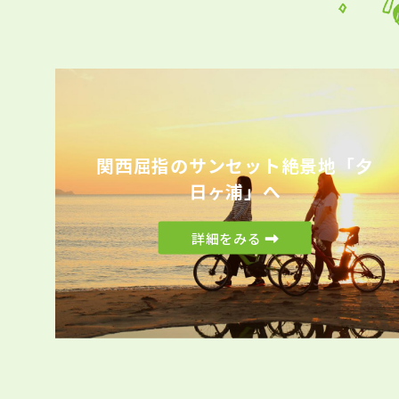
関西屈指のサンセット絶景地「夕
日ヶ浦」へ
詳細をみる