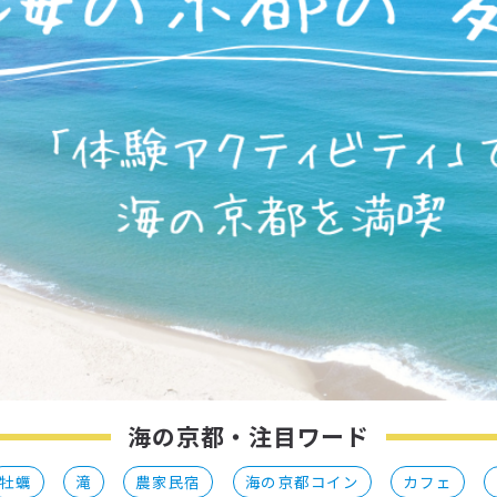
海の京都・注目ワード
牡蠣
滝
農家民宿
海の京都コイン
カフェ