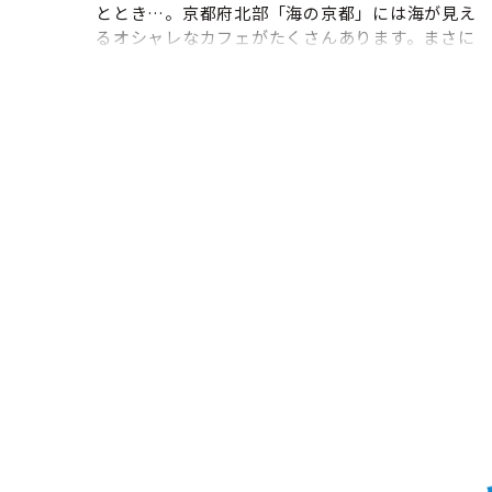
ととき…。京都府北部「海の京都」には海が見え
るオシャレなカフェがたくさんあります。まさに
オーシャンビューのカフェスポット！挽きたての
コーヒー、地元フルーツを使ったジュースやスイ
ーツなどを味わいに、そして水面に照り返す陽の
光と緩やかな波の揺らぎを感じるとっておきの時
間を過ごしませんか？