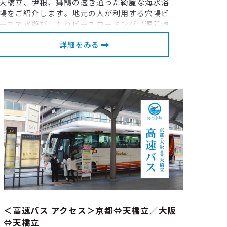
天橋立、伊根、舞鶴の透き通った綺麗な海水浴
場をご紹介します。地元の人が利用する穴場ビ
ーチで水遊びしたりビーチコーミング（漂着物
の収集・観察）したり♪ また、この絶景の中で
詳細をみる
感じる体験メニューもご一緒にお楽しみ下さ
い。
＜高速バス アクセス＞京都⇔天橋立／大阪
⇔天橋立