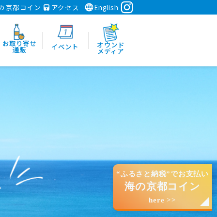
の京都コイン
アクセス
English
お取り寄せ
オウンド
イベント
通販
メディア
“ふるさと納税”でお支払い
海の京都コイン
here >>