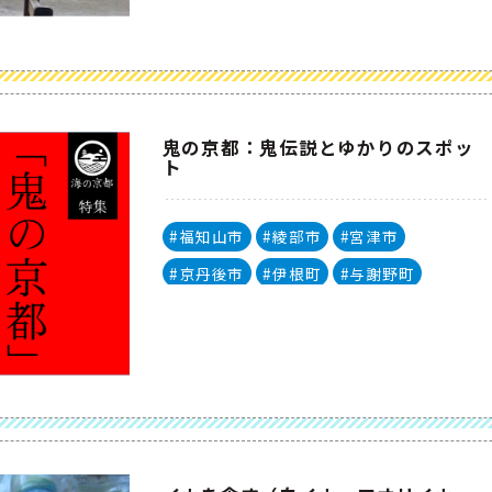
鬼の京都：鬼伝説とゆかりのスポッ
ト
#福知山市
#綾部市
#宮津市
#京丹後市
#伊根町
#与謝野町
#海の京都