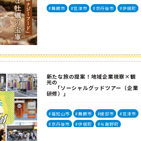
#舞鶴市
#宮津市
#京丹後市
#伊根町
新たな旅の提案！地域企業視察×観
光の
｢ソーシャルグッドツアー（企業
研修）｣
#福知山市
#舞鶴市
#綾部市
#宮津市
#京丹後市
#伊根町
#与謝野町
#海の京都