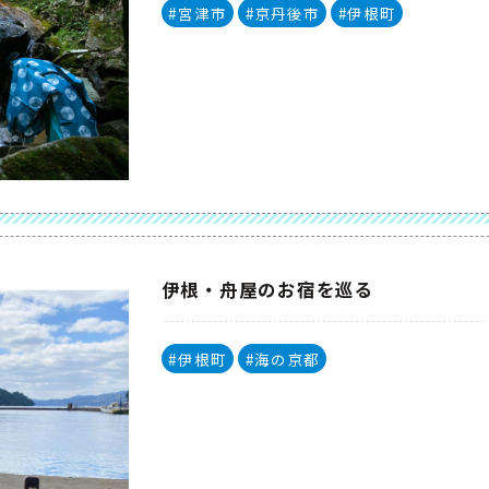
#宮津市
#京丹後市
#伊根町
伊根・舟屋のお宿を巡る
#伊根町
#海の京都