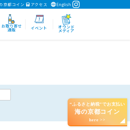
の京都コイン
アクセス
English
お取り寄せ
オウンド
イベント
通販
メディア
“ふるさと納税”でお支払い
海の京都コイン
here >>