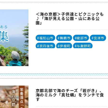
＜海の京都＞子供達とピクニックも
♪「海が見える公園・山にある公
園」
#福知山市
#舞鶴市
#綾部市
#宮津市
#京丹後市
#伊根町
#与謝野町
京都北部で海のチーズ「岩がき」、
海のミルク「真牡蠣」をランチで食
す