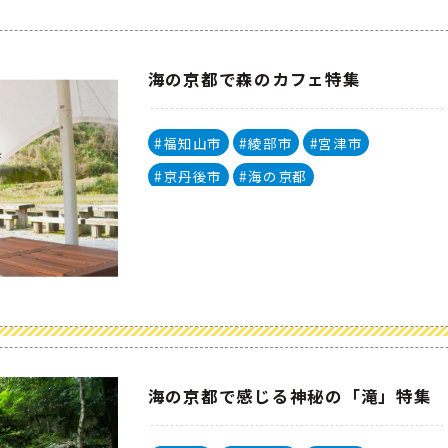
海の京都で森のカフェ特集
#福知山市
#綾部市
#宮津市
#京丹後市
#海の京都
海の京都で感じる神秘の「滝」特集