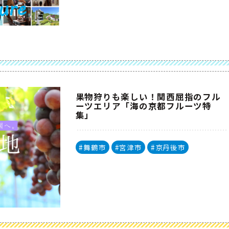
#海の京都
果物狩りも楽しい！関西屈指のフル
ーツエリア「海の京都フルーツ特
集」
#舞鶴市
#宮津市
#京丹後市