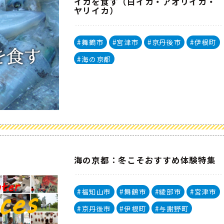
イカを食す（白イカ・アオリイカ・
ヤリイカ）
#舞鶴市
#宮津市
#京丹後市
#伊根町
#海の京都
海の京都：冬こそおすすめ体験特集
#福知山市
#舞鶴市
#綾部市
#宮津市
#京丹後市
#伊根町
#与謝野町